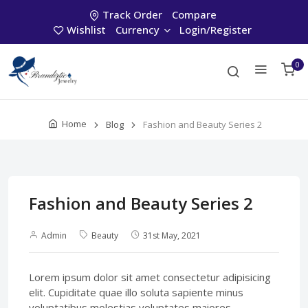
Track Order
Compare
Wishlist
Currency
Login/Register
0
Home
Blog
Fashion and Beauty Series 2
Fashion and Beauty Series 2
Admin
Beauty
31st May, 2021
Lorem ipsum dolor sit amet consectetur adipisicing
elit. Cupiditate quae illo soluta sapiente minus
voluptatibus molestias voluptates maiores