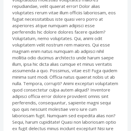
repudiandae, velit quaerat error! Dolor alias
voluptates rerum vitae illum officiis laboriosam, eos
fugiat necessitatibus iste quasi vero porro at
asperiores atque numquam adipisci esse
perferendis hic dolore dolores facere quidem?
Voluptatum, nemo voluptates. Qui, animi odit
voluptatem velit nostrum rem maiores. Qui esse
magnam enim natus numquam ab adipisci nihil
mollitia odio ducimus architecto unde harum saepe
illum, ipsa hic dicta alias cumque et minus veritatis
assumenda a quo. Possimus, vitae est! Fuga quidem
minima sunt modi. Officia natus quaerat nobis ut ab
nulla. Tempora, corrupti? Animi excepturi voluptatem
quod consectetur culpa autem aliquid? Inventore
adipisci officia error dolore provident omnis sint
perferendis, consequuntur, sapiente magni sequi
quo quis nesciunt molestiae vero iure cum
laboriosam fugit. Numquam sed expedita alias non?
Sequi, harum cupiditate! Quasi non laboriosam optio
ex fugit delectus minus incidunt excepturi! Nisi iure