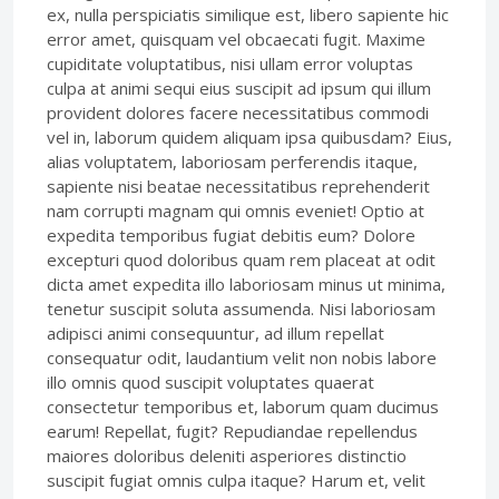
ex, nulla perspiciatis similique est, libero sapiente hic
error amet, quisquam vel obcaecati fugit. Maxime
cupiditate voluptatibus, nisi ullam error voluptas
culpa at animi sequi eius suscipit ad ipsum qui illum
provident dolores facere necessitatibus commodi
vel in, laborum quidem aliquam ipsa quibusdam? Eius,
alias voluptatem, laboriosam perferendis itaque,
sapiente nisi beatae necessitatibus reprehenderit
nam corrupti magnam qui omnis eveniet! Optio at
expedita temporibus fugiat debitis eum? Dolore
excepturi quod doloribus quam rem placeat at odit
dicta amet expedita illo laboriosam minus ut minima,
tenetur suscipit soluta assumenda. Nisi laboriosam
adipisci animi consequuntur, ad illum repellat
consequatur odit, laudantium velit non nobis labore
illo omnis quod suscipit voluptates quaerat
consectetur temporibus et, laborum quam ducimus
earum! Repellat, fugit? Repudiandae repellendus
maiores doloribus deleniti asperiores distinctio
suscipit fugiat omnis culpa itaque? Harum et, velit