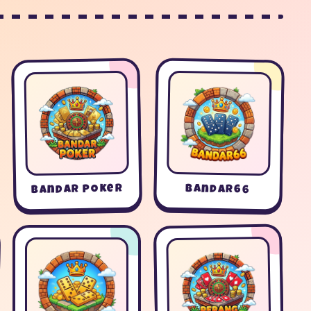
Bandar Poker
Bandar66