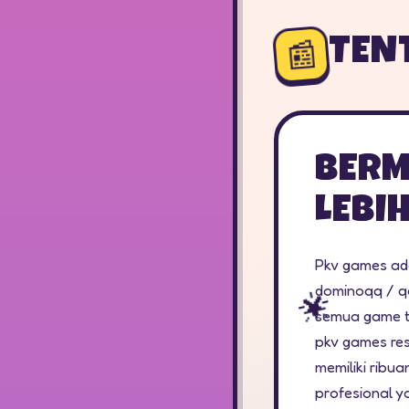
📰
TEN
BERM
LEBI
Pkv games ada
dominoqq / qq
🌟
semua game te
pkv games re
memiliki ribu
profesional y