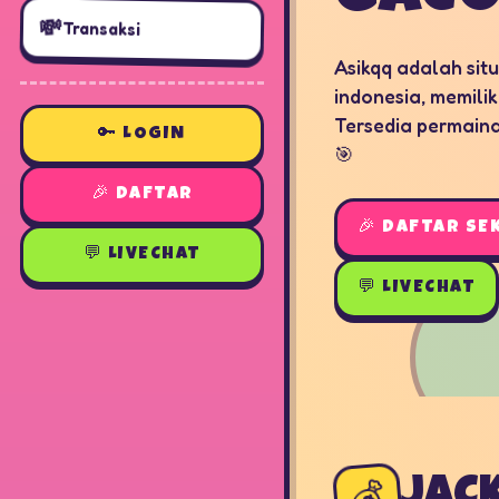
💸
Transaksi
Asikqq adalah sit
indonesia, memilik
Tersedia permainan
🔑 LOGIN
🎯
🎉 DAFTAR
🎉 DAFTAR S
💬 LIVECHAT
💬 LIVECHAT
💰
JACK